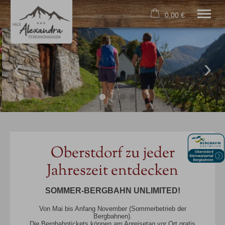
0,00 €
×
22. bis 29. August
Warenkorb ist leer
2 Erwachsene
Home
Unser Haus
Ferienwohnungen
Aktivitäten
Lage
Oberstdorf zu jeder
Kontakt
Jahreszeit entdecken
Tel.
08322 7189
SOMMER-BERGBAHN UNLIMITED!
Von Mai bis Anfang November (Sommerbetrieb der
Bergbahnen).
Die Bergbahntickets können am Anreisetag vor Ort gratis