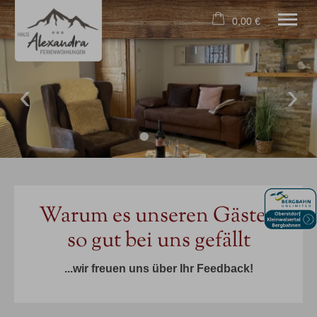
0,00 €
×
21. bis 28. August
Warenkorb ist leer
2 Erwachsene
Home
Unser Haus
Ferienwohnungen
Aktivitäten
Lage
Warum es unseren Gästen
Kontakt
so gut bei uns gefällt
Tel.
08322 7189
...wir freuen uns über Ihr Feedback!