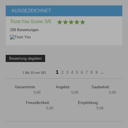
AUSGEZEICHNET
Trust-You Score: 5/5
268 Bewertungen
Bewertung abgeben
1
2
3
4
5
6
7
8
9
→
1 Bis 10 von 183
Gesamtnote
Angebot
Sauberkeit
5,00
5,00
5,00
Freundlichkeit
Empfehlung
5,00
5,00