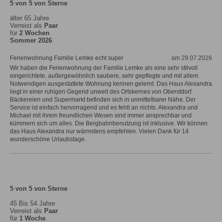
5 von 5 von Sterne
älter 65 Jahre
Verreist als
Paar
für
2 Wochen
Sommer 2026
Ferienwohnung Familie Lemke echt super
am 29.07.2026
Wir haben die Ferienwohnung der Familie Lemke als eine sehr stilvoll
eingerichtete, außergewöhnlich saubere, sehr gepflegte und mit allem
Notwendigen ausgestattete Wohnung kennen gelernt. Das Haus Alexandra
liegt in einer ruhigen Gegend unweit des Ortskernes von Oberstdorf.
Bäckereien und Supermarkt befinden sich in unmittelbarer Nähe. Der
Service ist einfach hervorragend und es fehlt an nichts. Alexandra und
Michael mit ihrem freundlichen Wesen sind immer ansprechbar und
kümmern sich um alles. Die Bergbahnbenutzung ist inklusive. Wir können
das Haus Alexandra nur wärmstens empfehlen. Vielen Dank für 14
wunderschöne Urlaubstage.
5 von 5 von Sterne
45 Bis 54 Jahre
Verreist als
Paar
für
1 Woche