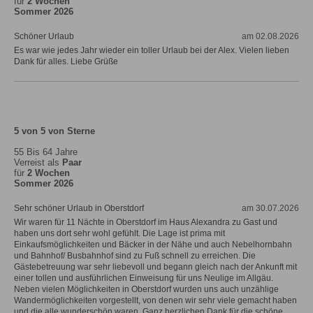
für
2 Wochen
Sommer 2026
Schöner Urlaub
am 02.08.2026
Es war wie jedes Jahr wieder ein toller Urlaub bei der Alex. Vielen lieben
Dank für alles. Liebe Grüße
5 von 5 von Sterne
55 Bis 64 Jahre
Verreist als
Paar
für
2 Wochen
Sommer 2026
Sehr schöner Urlaub in Oberstdorf
am 30.07.2026
Wir waren für 11 Nächte in Oberstdorf im Haus Alexandra zu Gast und
haben uns dort sehr wohl gefühlt. Die Lage ist prima mit
Einkaufsmöglichkeiten und Bäcker in der Nähe und auch Nebelhornbahn
und Bahnhof/ Busbahnhof sind zu Fuß schnell zu erreichen. Die
Gästebetreuung war sehr liebevoll und begann gleich nach der Ankunft mit
einer tollen und ausführlichen Einweisung für uns Neulige im Allgäu.
Neben vielen Möglichkeiten in Oberstdorf wurden uns auch unzählige
Wandermöglichkeiten vorgestellt, von denen wir sehr viele gemacht haben
und die alle wunderschön waren. Ganz herzlichen Dank für die schöne