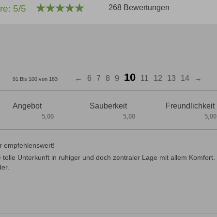
re: 5/5
268 Bewertungen
10
←
6
7
8
9
11
12
13
14
→
91 Bis 100 von 183
Angebot
Sauberkeit
Freundlichkeit
5,00
5,00
5,00
r empfehlenswert!
 tolle Unterkunft in ruhiger und doch zentraler Lage mit allem Komfor
er.