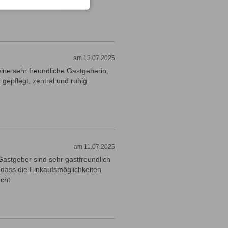
am 13.07.2025
ine sehr freundliche Gastgeberin,
gepflegt, zentral und ruhig
am 11.07.2025
Gastgeber sind sehr gastfreundlich
 dass die Einkaufsmöglichkeiten
cht.