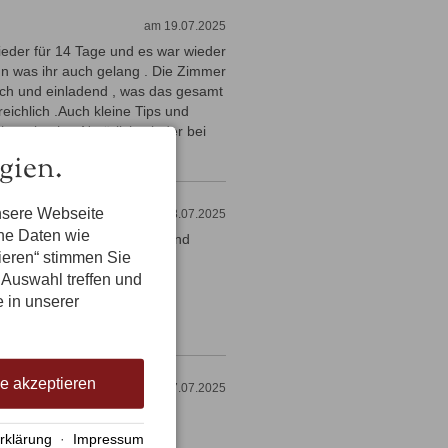
am 19.07.2025
ieder für 14 Tage und es war wieder
tun was ihr auch gelang . Die Zimmer
ich und einladend , was das gesamt
eichlich .Auch kleine Tips und
hr gebucht . Natürlich wieder bei
gien.
nsere Webseite
am 18.07.2025
ene Daten wie
die Busse und Bergbahnen sind
tieren“ stimmen Sie
sehr wohl gefühlt.
 Auswahl treffen und
e in unserer
le akzeptieren
am 17.07.2025
rklärung
·
Impressum