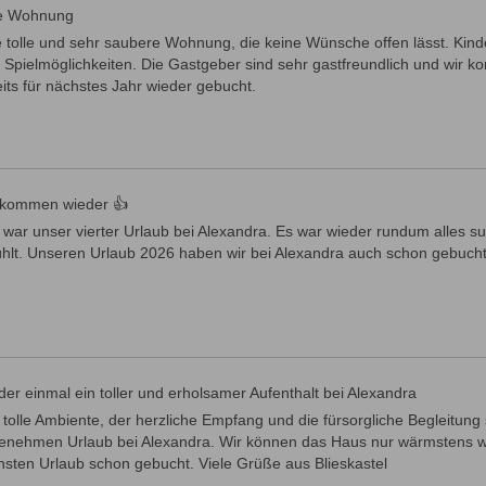
le Wohnung
e tolle und sehr saubere Wohnung, die keine Wünsche offen lässt. Kind
le Spielmöglichkeiten. Die Gastgeber sind sehr gastfreundlich und wir
its für nächstes Jahr wieder gebucht.
 kommen wieder 👍
war unser vierter Urlaub bei Alexandra. Es war wieder rundum alles s
ühlt. Unseren Urlaub 2026 haben wir bei Alexandra auch schon gebucht
er einmal ein toller und erholsamer Aufenthalt bei Alexandra
tolle Ambiente, der herzliche Empfang und die fürsorgliche Begleitung
enehmen Urlaub bei Alexandra. Wir können das Haus nur wärmstens 
hsten Urlaub schon gebucht. Viele Grüße aus Blieskastel