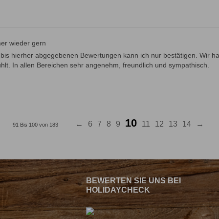
er wieder gern
e bis hierher abgegebenen Bewertungen kann ich nur bestätigen. Wir h
hlt. In allen Bereichen sehr angenehm, freundlich und sympathisch.
10
←
6
7
8
9
11
12
13
14
→
91 Bis 100 von 183
BEWERTEN SIE UNS BEI
HOLIDAYCHECK