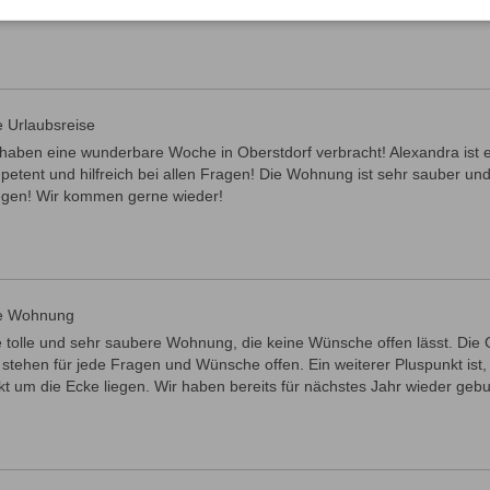
e Urlaubsreise
 haben eine wunderbare Woche in Oberstdorf verbracht! Alexandra ist e
etent und hilfreich bei allen Fragen! Die Wohnung ist sehr sauber und 
egen! Wir kommen gerne wieder!
le Wohnung
e tolle und sehr saubere Wohnung, die keine Wünsche offen lässt. Die 
stehen für jede Fragen und Wünsche offen. Ein weiterer Pluspunkt ist,
kt um die Ecke liegen. Wir haben bereits für nächstes Jahr wieder gebu